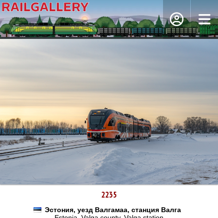
2235
Эстония, уезд Валгамаа, станция Валга
Estonia, Valga county, Valga station