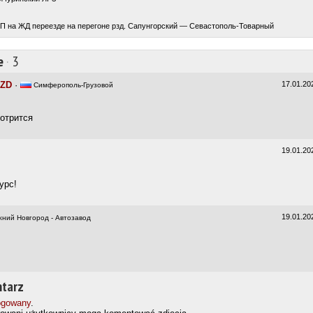
ТП на ЖД переезде на перегоне рзд. Сапунгорский — Севастополь-Товарный
e
·
3
KZD
·
17.01.20
Симферополь-Грузовой
отрится
19.01.20
d
урс!
19.01.20
ний Новгород - Автозавод
tarz
ogowany
.