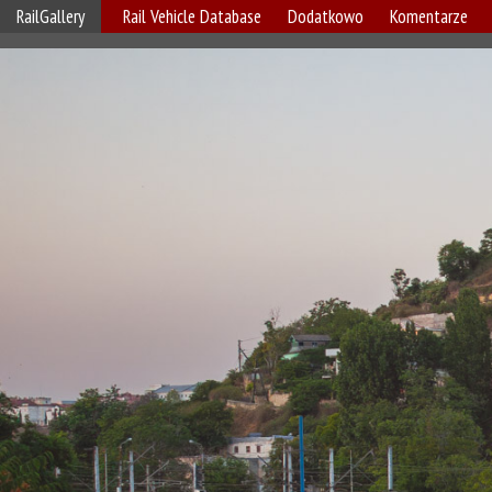
RailGallery
Rail Vehicle Database
Dodatkowo
Komentarze