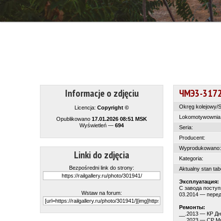
Informacje o zdjęciu
ЧМЭ3-317
Okręg kolejowy/S
Licencja:
Copyright ©
Lokomotywownia
Opublikowano
17.01.2026 08:51 MSK
Wyświetleń —
694
Seria:
Producent:
Wyprodukowano:
Linki do zdjęcia
Kategoria:
Bezpośredni link do strony:
Aktualny stan tab
Эксплуатация:
С завода посту
Wstaw na forum:
03.2014 — пере
Ремонты:
__.2013 — КР Д
__.2023 — СР М