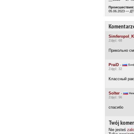
Происшествия:
05.06.2023 — Д
Komentarz
Simferopol_
Zdjęć: 68
Прикольно см
PraiD
·
Svr
Zdjęć: 32
Классный рак
Solter
·
Ниж
Zdjęć: 96
спасибо
Twój komen
Nie jesteś
zal