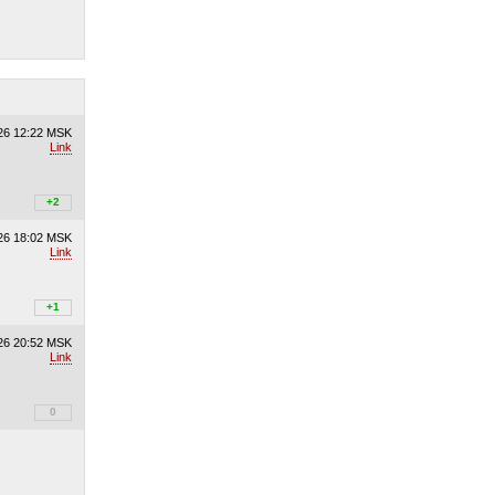
26
12:22 MSK
Link
+2
+2
/
–0
26
18:02 MSK
Link
+1
+1
/
–0
26
20:52 MSK
Link
+0
0
/
–0