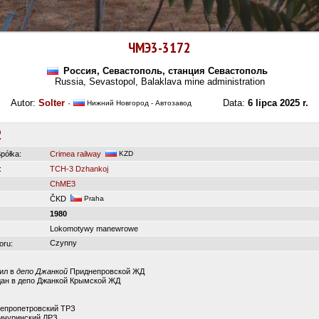
ЧМЭ3-3172
Россия, Севастополь, станция Севастополь
Russia, Sevastopol, Balaklava mine administration
Autor:
Solter
·
Data:
6 lipca 2025 r.
Нижний Новгород - Автозавод
2
półka:
Crimea railway
KZD
:
TCH-3 Dzhankoj
ChME3
ČKD
Praha
1980
Lokomotywy manewrowe
Czynny
oru:
пил в
депо Джанкой
Приднепровской ЖД
дан в депо Джанкой Крымской ЖД
непропетровский ТРЗ
ичуринский ЛРЗ