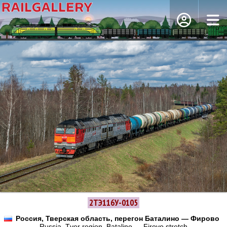
2ТЭ116У-0105
Россия, Тверская область, перегон Баталино — Фирово
Russia, Tver region, Batalino — Firovo stretch