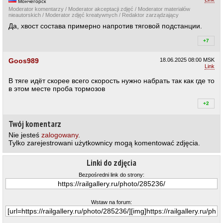
Мончегорск
Moderator komentarzy / Moderator akceptacji zdjęć / Moderator materiałów
nieautorskich / Moderator zdjęć kreatywnych / Redaktor zarządzający
Да, хвост состава примерно напротив тяговой подстанции.
+7
+7
Goos989
18.06.2025
08:00 MSK
Link
В тяге идёт скорее всего скорость нужно набрать так как где то
в этом месте проба тормозов
+2
+2
Twój komentarz
Nie jesteś
zalogowany
.
Tylko zarejestrowani użytkownicy mogą komentować zdjęcia.
Linki do zdjęcia
Bezpośredni link do strony:
Wstaw na forum: