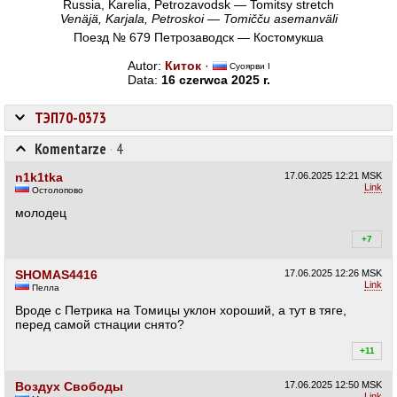
Russia, Karelia, Petrozavodsk — Tomitsy stretch
Venäjä, Karjala, Petroskoi — Tomičču asemanväli
Поезд № 679 Петрозаводск — Костомукша
Autor:
Киток
·
Суоярви I
Data:
16 czerwca 2025 r.
ТЭП70-0373
Komentarze
·
4
n1k1tka
17.06.2025
12:21 MSK
Link
Остолопово
молодец
+7
+9
SHOMAS4416
17.06.2025
12:26 MSK
Link
Пелла
Вроде с Петрика на Томицы уклон хороший, а тут в тяге,
перед самой стнации снято?
+11
+1
Воздух Свободы
17.06.2025
12:50 MSK
Link