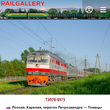
ТЭП70-0373
Россия, Карелия, перегон Петрозаводск — Томицы