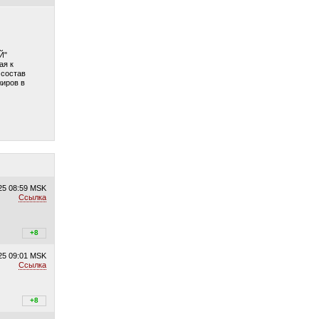
Й"
ая к
 состав
жиров в
25
08:59 MSK
Ссылка
+9
+8
/
–1
25
09:01 MSK
Ссылка
+9
+8
/
–1