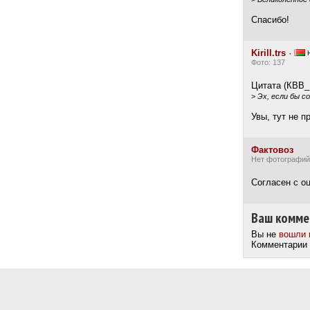
Спасибо!
Kirill.trs
·
Н
Фото: 137
Цитата (КВВ_1
>
Эх, если бы с
Увы, тут не п
Фактовоз
Нет фотографий
Согласен с о
Ваш комме
Вы не
вошли 
Комментарии 