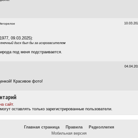
10.03.20
егорелое
977, 09.03.2025):
олнечный диск был бы за искрогасителем
рирода под меня подстраивается.
04.04.20
ценкой! Красивое фото!
нтарий
на сайт
.
могут оставлять только зарегистрированные пользователи.
Главная страница
Правила
Редколлегия
Мобильная версия