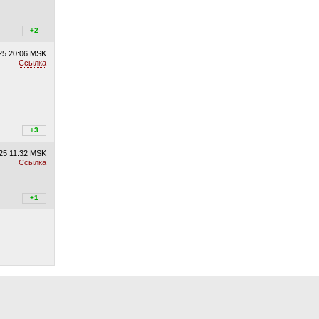
+2
+2
/
–0
25
20:06 MSK
Ссылка
+3
+3
/
–0
25
11:32 MSK
Ссылка
+1
+1
/
–0