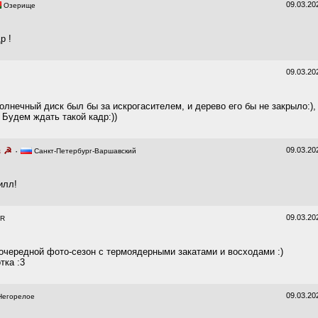
09.03.20
Озерище
р !
09.03.20
олнечный диск был бы за искрогасителем, и дерево его бы не закрыло:),
 Будем ждать такой кадр:))
в ☭
·
09.03.20
Санкт-Петербург-Варшавский
илл!
09.03.20
R
очередной фото-сезон с термоядерными закатами и восходами :)
тка :3
09.03.20
егорелое