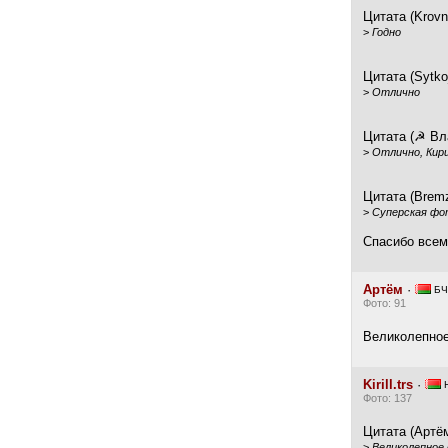
Цитата (Krovni
>
Годно
Цитата (Sytko
>
Отлично
Цитата (☭ Вл
>
Отлично, Кири
Цитата (Bremz
>
Суперская фот
Спасибо всем
Артём
·
БЧ
Фото: 91
Великолепное
Kirill.trs
·
Н
Фото: 137
Цитата (Артём
>
Великолепное