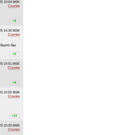
25
10:04 MSK
Ссылка
+6
+5
/
–1
25
14:30 MSK
Ссылка
 было бы
+8
+8
/
–0
25
14:51 MSK
Ссылка
+8
+8
/
–0
25
14:55 MSK
Ссылка
+10
+10
/
–0
25
15:33 MSK
Ссылка