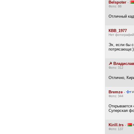
Belspoter
·
Фото: 88
Отличный кад
КВВ_1977
Нет фотографий
Эх, если бы с
потрясающе:)
☭ Владисла
Фото: 312
Отлично, Кир
Bremze
·
V
Фото: 344
Открывается 
Суперская фо
Kirill.trs
·
Н
Фото: 137