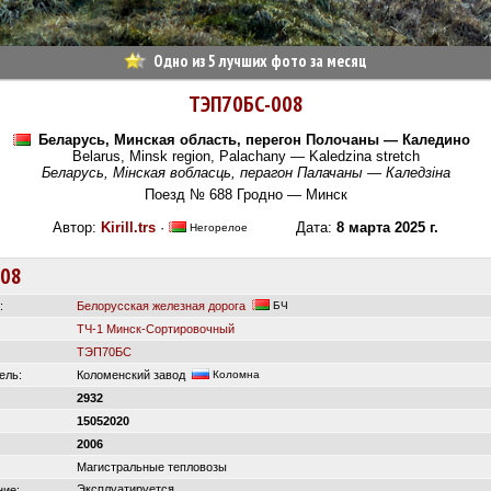
Одно из 5 лучших фото за месяц
ТЭП70БС-008
Беларусь, Минская область, перегон Полочаны — Каледино
Belarus, Minsk region, Palachany — Kaledzina stretch
Беларусь, Мінская вобласць, перагон Палачаны — Каледзіна
Поезд № 688 Гродно — Минск
Автор:
Kirill.trs
·
Дата:
8 марта 2025 г.
Негорелое
008
:
Белорусская железная дорога
БЧ
ТЧ-1 Минск-Сортировочный
ТЭП70БС
ель:
Коломенский завод
Коломна
2932
15052020
2006
Магистральные тепловозы
Эксплуатируется
ние: