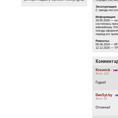
Эксплуатация:
С завода посту
Информация:
29.06.2026 — н
состоялась пре
юбилейному XXX
поезда оформле
период его про
Ремонты:
06.06.2024 — К
12.12.2025 — Т
Коммента
Krovnick
·
Фото: 124
Годно!
DanSyt.by
·
Фото: 29
Отлично!