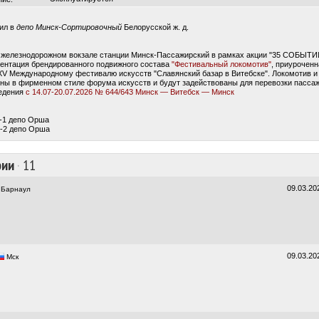
пил в
депо Минск-Сортировочный
Белорусской ж. д.
а железнодорожном вокзале станции Минск-Пассажирский в рамках акции "35 СОБЫТИ
зентация брендированного подвижного состава
"Фестивальный локомотив"
, приуроченн
V Международному фестивалю искусств "Славянский базар в Витебске". Локомотив и
ны в фирменном стиле форума искусств и будут задействованы для перевозки пасса
ведения
с 14.07-20.07.2026 № 644/643 Минск — Витебск — Минск
Р-1 депо Орша
Р-2 депо Орша
рии
·
11
09.03.20
Барнаул
09.03.20
Мск