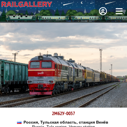
2М62У-0037
Россия, Тульская область, станция Венёв
Russia, Tula region, Venyov station