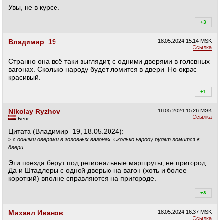
Увы, не в курсе.
+3
+3
Владимир_19
18.05.2024
15:14 MSK
Ссылка
Странно она всё таки выглядит, с одними дверями в головных
вагонах. Cколько народу будет ломится в двери. Но окрас
красивый.
+1
+2
Nikolay Ryzhov
18.05.2024
15:26 MSK
Ссылка
Бене
Цитата (Владимир_19, 18.05.2024):
>
с одними дверями в головных вагонах. Cколько народу будет ломится в
двери.
Эти поезда берут под региональные маршруты, не пригород.
Да и Штадлеры с одной дверью на вагон (хоть и более
короткий) вполне справляются на пригороде.
+3
+3
Михаил Иванов
18.05.2024
16:37 MSK
Ссылка