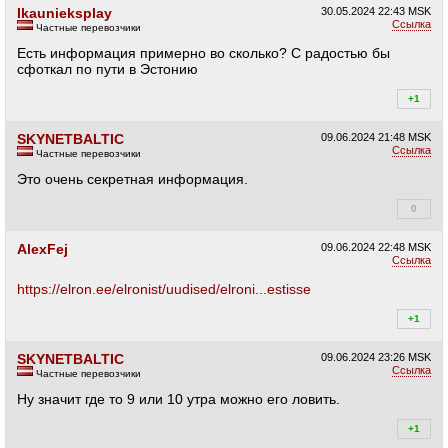
Ikaunieksplay
30.05.2024
22:43 MSK
Ссылка
Частные перевозчики
Есть информация примерно во сколько? С радостью бы
сфоткал по пути в Эстонию
+1
+1
SKYNETBALTIC
09.06.2024
21:48 MSK
Ссылка
Частные перевозчики
Это очень секретная информация.
0
+1
AlexFej
09.06.2024
22:48 MSK
Ссылка
https://elron.ee/elronist/uudised/elroni...estisse
+1
+1
SKYNETBALTIC
09.06.2024
23:26 MSK
Ссылка
Частные перевозчики
Ну значит где то 9 или 10 утра можно его ловить.
+1