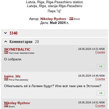
Latvia, Riga, Riga-Pasazhieru station
Latvija, Rīga, stacija Rīga-Pasažieru
Парк "Ц"
Автор:
Nikolay Ryzhov
·
Бене
Дата:
Май 2024 г.
3340
Комментарии
·
20
SKYNETBALTIC
18.05.2024
14:21 MSK
Ссылка
Частные перевозчики
О собрали.
+1
+2
trains_ldz
18.05.2024
14:46 MSK
Ссылка
Рига-Пасажиеру
Обкатывать её в Латвии будут? Или всё таки уже в Эстонии?
+4
+4
Nikolay Ryzhov
18.05.2024
14:51 MSK
Ссылка
Бене