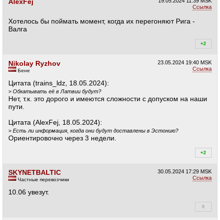
AlexFej
19.05.2024
11:39 MSK
Ссылка
Хотелось бы поймать момент, когда их перегоняют Рига -
Валга
+2
+2
Nikolay Ryzhov
23.05.2024
19:40 MSK
Ссылка
Бене
Цитата (trains_ldz, 18.05.2024):
>
Обкатывать её в Латвии будут?
Нет, т.к. это дорого и имеются сложности с допуском на наши
пути.
Цитата (AlexFej, 18.05.2024):
>
Есть ли информация, когда они будут доставлены в Эстонию?
Ориентировочно через 3 недели.
+2
+2
SKYNETBALTIC
30.05.2024
17:29 MSK
Ссылка
Частные перевозчики
10.06 увезут.
0
+1