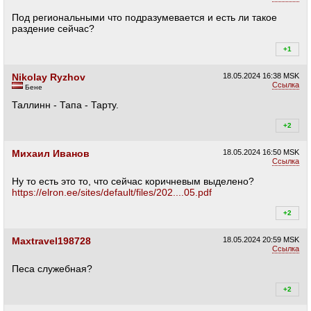
Под региональными что подразумевается и есть ли такое
раздение сейчас?
+1
+1
Nikolay Ryzhov
18.05.2024
16:38 MSK
Ссылка
Бене
Таллинн - Тапа - Тарту.
+2
+2
Михаил Иванов
18.05.2024
16:50 MSK
Ссылка
Ну то есть это то, что сейчас коричневым выделено?
https://elron.ee/sites/default/files/202....05.pdf
+2
+2
Maxtravel198728
18.05.2024
20:59 MSK
Ссылка
Песа служебная?
+2
+2