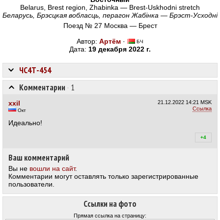
Belarus, Brest region, Zhabinka — Brest-Uskhodni stretch
Беларусь, Брэсцкая вобласць, перагон Жабінка — Брэст-Усходні
Поезд № 27 Москва — Брест
Автор:
Артём
·
БЧ
Дата:
19 декабря 2022 г.
ЧС4Т-454
Комментарии
·
1
xxil
21.12.2022
14:21 MSK
Ссылка
Окт
Идеально!
+4
+4
Ваш комментарий
Вы не
вошли на сайт
.
Комментарии могут оставлять только зарегистрированные
пользователи.
Ссылки на фото
Прямая ссылка на страницу: