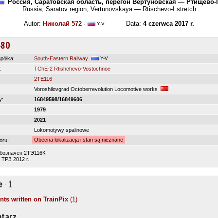
Россия, Саратовская область, перегон Вертуновская — Ртищево-I
Russia, Saratov region, Vertunovskaya — Rtischevo-I stretch
Autor:
Николай 572
·
Data:
4 czerwca 2017 r.
Y-V
480
półka:
South-Eastern Railway
Y-V
:
TChE-2 Rtishchevo-Vostochnoe
2TE116
Voroshilovgrad Octoberrevolution Locomotive works
y:
16849598/16849606
1979
2021
Lokomotywy spalinowe
Obecna lokalizacja i stan są nieznane
oru:
 обозначен 2ТЭ116К
ТРЗ 2012 г.
e
·
1
s written on TrainPix
(1)
tarz