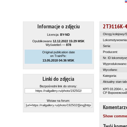
Informacje o zdjęciu
2ТЭ116К-
Okręg kolejowy/S
Licencja:
BY-ND
Lokomotywownia
Opublikowano
12.12.2022 15:29 MSK
Wyświetleń —
878
Seria:
Producent:
Original publication date
on TrainPix:
Nr. ID lokomotyw
13.05.2018 04:36 MSK
Wyprodukowano:
Wycofano:
Kategoria:
Linki do zdjęcia
Aktualny stan tab
Bezpośredni link do strony:
КРП 03.2004 г.,
СР Воронежский 
Wstaw na forum:
Komentarz
Show comment
Twój komen