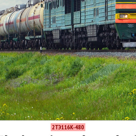
2ТЭ116К-480