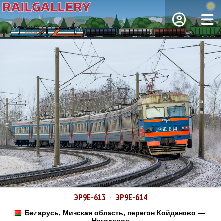
ЭР9Е-613
·
ЭР9Е-614
Беларусь, Минская область, перегон Койданово —
Негорелое