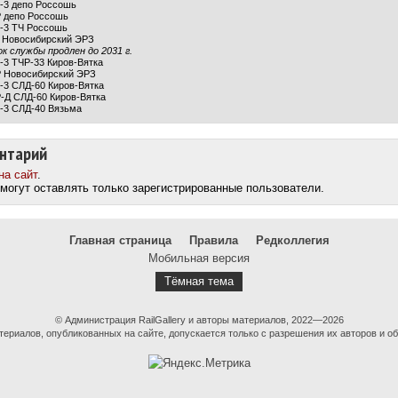
Р-3 депо Россошь
Р депо Россошь
Р-3 ТЧ Россошь
Р Новосибирский ЭРЗ
ок службы продлен до 2031 г.
-3 ТЧР-33 Киров-Вятка
Р Новосибирский ЭРЗ
-3 СЛД-60 Киров-Вятка
-Д СЛД-60 Киров-Вятка
Р-3 СЛД-40 Вязьма
нтарий
на сайт
.
могут оставлять только зарегистрированные пользователи.
Главная страница
Правила
Редколлегия
Мобильная версия
Тёмная тема
© Администрация RailGallery и авторы материалов, 2022—2026
ериалов, опубликованных на сайте, допускается только с разрешения их авторов и об