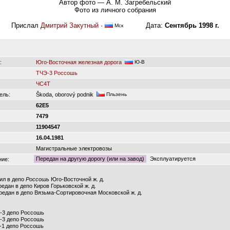
Автор фото — А. М. Загребельский
Фото из личного собрания
Прислал
Дмитрий Закутный
·
Дата:
Сентябрь 1998 г.
Мск
:
Юго-Восточная железная дорога
Ю-В
ТЧЭ-3 Россошь
ЧС4Т
ель:
Škoda, oborový podnik
Пльзень
62E5
7479
11904547
16.04.1981
Магистральные электровозы
Передан на другую дорогу (или на завод)
Эксплуатируется
ние:
ил в депо
Россошь
Юго-Восточной ж. д.
редан в депо Киров Горьковской ж. д.
редан в депо Вязьма-Сортировочная Московской ж. д.
Р-3 депо Россошь
Р-3 депо Россошь
-1 депо Россошь