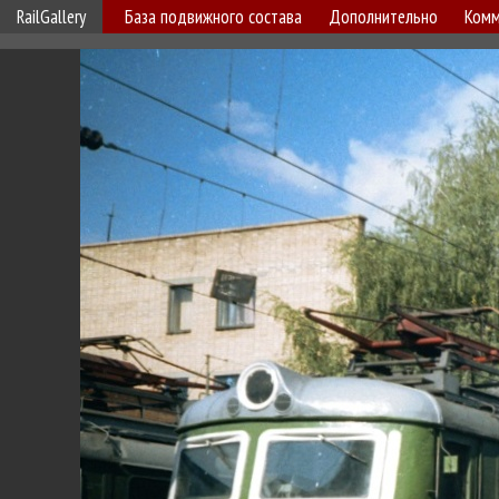
RailGallery
База подвижного состава
Дополнительно
Комм