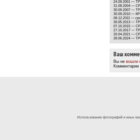
24.09.2001 — Т
31.08.2004 — С
30.09.2007 — Т
30.09.2010 — К
06.12.2011 — ср
30.05.2013 — ТР
07.10.2015 — С
27.10.2017 — ТР
20.04.2021 — СР
28.06.2024 — Т
Ваш комме
Вы не
вошли 
Комментарии 
Использование фотографий и иных мат