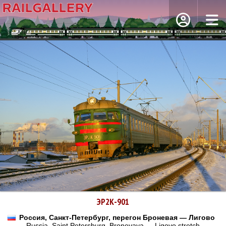
ЭР2К-901
Россия, Санкт-Петербург, перегон Броневая — Лигово
Russia, Saint Petersburg, Bronevaya — Ligovo stretch