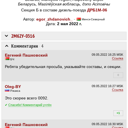
Беларусь, Магілёўская вобласць, дэпо Асіповічы
Секция Б в составе дизель-поезда
ДРБ1М-06
Автор:
egor_zhdanovich_
·
Минск-Северный
Дата:
2 мая 2022 г.
2М62У-0316
Комментарии
·
4
Евгений Пашковский
09.05.2022
16:25 MSK
Ссылка
БЧ
Ребята убедительная просьба, указывайте составы, и секции.
0
+2
Oleg-BY
09.05.2022
16:27 MSK
Ссылка
Ржакса
Это скорее всего 0092.
✔
Спасибо! Комментарий учтён
+1
+1
Евгений Пашковский
09.05.2022
16:30 MSK
Ссылка