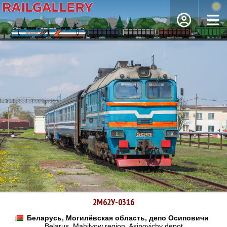
2М62У-0316
Беларусь, Могилёвская область, депо Осиповичи
Belarus, Mahilyow region, Asipovichy depot