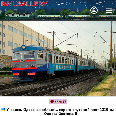
ЭР9Е-632
Украина, Одесская область, перегон путевой пост 1310 км
— Одесса-Застава-II