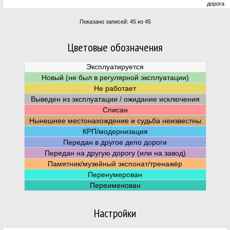
дорога
Показано записей: 45 из 45
Цветовые обозначения
Эксплуатируется
Новый (не был в регулярной эксплуатации)
Не работает
Выведен из эксплуатации / ожидание исключения
Списан
Нынешнее местонахождение и судьба неизвестны
КРП/модернизация
Передан в другое депо дороги
Передан на другую дорогу (или на завод)
Памятник/музейный экспонат/тренажёр
Перенумерован
Переименован
Настройки