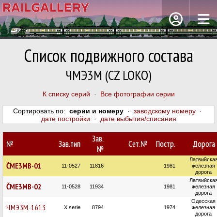
Список подвижного состава
ЧМЭ3М (CZ LOKO)
К списку серий
·
Все фотографии серии
Сортировать по:
серии и номеру
·
заводскому номеру
·
дате постройки
·
дате выбытия/списания
Зав.
№
Зав.тип
Сет.№
Постр.
Дорога
№
Латвийска
ČME3MB-01
11-0527
11816
1981
железная
дорога
Латвийска
ČME3MB-02
11-0528
11934
1981
железная
дорога
Одесская
ЧМЭ3М-1613
X serie
8794
1974
железная
дорога