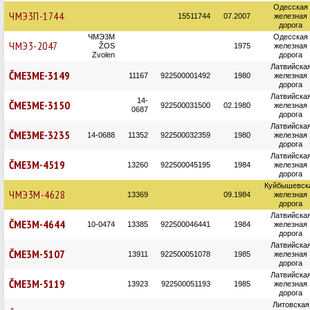
Одесская
ЧМЭ3П-1744
15511744
07.2007
железная
дорога
ЧМЭ3М
Одесская
ЧМЭ3-2047
ŽOS
1975
железная
Zvolen
дорога
Латвийска
ČME3ME-3149
11167
922500001492
1980
железная
дорога
Латвийска
14-
ČME3ME-3150
922500031500
02.1980
железная
0687
дорога
Латвийска
ČME3ME-3235
14-0688
11352
922500032359
1980
железная
дорога
Латвийска
ČME3M-4519
13260
922500045195
1984
железная
дорога
Куйбышевск
ЧМЭ3М-4628
13369
09.1984
железная
дорога
Латвийска
ČME3M-4644
10-0474
13385
922500046441
1984
железная
дорога
Латвийска
ČME3M-5107
13911
922500051078
1985
железная
дорога
Латвийска
ČME3M-5119
13923
922500051193
1985
железная
дорога
Литовская