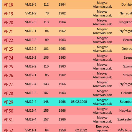
Magyar
VF 18
VM12-3
112
1964
Dombó
Államvasutak
Magyar
VF 19
VM11-2
78
1962
Nyíregy
Államvasutak
Magyar
VF 20
VM12-3
113
1964
Nagykan
Államvasutak
Magyar
VF 21
VM12-1
84
1962
Nyíregy
Államvasutak
Magyar
VF 22
VM12-2
99
1963
Szoln
Államvasutak
Magyar
VF 23
VM12-2
101
1963
Debre
Államvasutak
Magyar
VF 24
VM12-2
108
1963
Szeg
Államvasutak
Magyar
VF 25
VM12-2
110
1963
Szoln
Államvasutak
Magyar
VF 26
VM12-1
85
1962
Szoln
Államvasutak
Magyar
VF 27
VM12-4
143
1966
Nyíregy
Államvasutak
Magyar
VF 28
VM12-2
107
1963
Celldöm
Államvasutak
Magyar
VF 29
VM12-4
146
1966
05.02.1998
Szombat
Államvasutak
Magyar
VF 30
VM12-4
155
1966
Nagykan
Államvasutak
Magyar
VF 31
VM12-4
157
1966
Székesfe
Államvasutak
Венгрия,
VF 32
VM11-1
64
1958
02.2022
прочие
MÁV Noszt