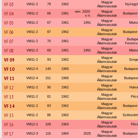
Magyar
VF 03
VM11-2
79
1962
Nyíregy
Államvasutak
нач. 2020-
Magyar
VF 04
VM11-2
66
1961
Budapest-
х гг.
Államvasutak
Magyar
VF 05
VM11-2
67
1961
1991
Misko
Államvasutak
Magyar
VF 06
VM11-2
87
1962
Budapest-
Államvasutak
Magyar
Budape
VF 07
VM11-2
70
1961
Államvasutak
Ferencv
Magyar
VF 08
VM11-2
69
1961
1991
Misko
Államvasutak
Magyar
VF 09
VM11-2
93
1962
Szeg
Államvasutak
Magyar
VF 10
VM12-4
140
1965
Budapest
Államvasutak
Magyar
VF 11
VM12-4
151
1966
Budapest
Államvasutak
Magyar
VF 12
VM11-2
95
1962
Hatv
Államvasutak
Magyar
VF 13
VM11-2
81
1962
Péc
Államvasutak
Magyar
VF 14
VM11-2
83
1962
Budapest-
Államvasutak
Magyar
VF 15
VM11-2
86
1962
Székesfe
Államvasutak
Magyar
VF 16
VM12-2
109
1963
Péc
Államvasutak
Magyar
VF 17
VM12-3
115
1964
2025
Budapest-
Államvasutak