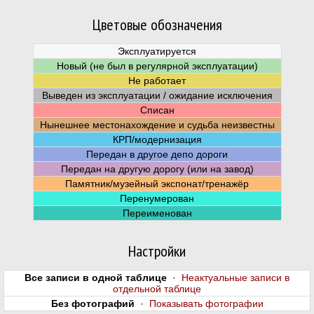
Цветовые обозначения
Эксплуатируется
Новый (не был в регулярной эксплуатации)
Не работает
Выведен из эксплуатации / ожидание исключения
Списан
Нынешнее местонахождение и судьба неизвестны
КРП/модернизация
Передан в другое депо дороги
Передан на другую дорогу (или на завод)
Памятник/музейный экспонат/тренажёр
Перенумерован
Переименован
Настройки
Все записи в одной таблице
·
Неактуальные записи в
отдельной таблице
Без фотографий
·
Показывать фотографии