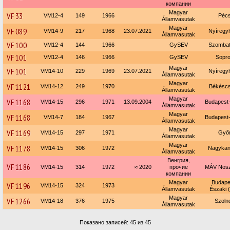
компании
Magyar
VF 33
VM12-4
149
1966
Péc
Államvasutak
Magyar
VF 089
VM14-9
217
1968
23.07.2021
Nyíregy
Államvasutak
VF 100
VM12-4
144
1966
GySEV
Szombat
VF 101
VM12-4
146
1966
GySEV
Sopr
Magyar
VF 101
VM14-10
229
1969
23.07.2021
Nyíregy
Államvasutak
Magyar
VF 1121
VM14-12
249
1970
Békésc
Államvasutak
Magyar
VF 1168
VM14-15
296
1971
13.09.2004
Budapest-
Államvasutak
Magyar
VF 1168
VM14-7
184
1967
Budapest-
Államvasutak
Magyar
VF 1169
VM14-15
297
1971
Győ
Államvasutak
Magyar
VF 1178
VM14-15
306
1972
Nagykan
Államvasutak
Венгрия,
VF 1186
VM14-15
314
1972
≈ 2020
прочие
MÁV Noszt
компании
Magyar
Budape
VF 1196
VM14-15
324
1973
Államvasutak
Északi 
Magyar
VF 1266
VM14-18
376
1975
Szoln
Államvasutak
Показано записей: 45 из 45