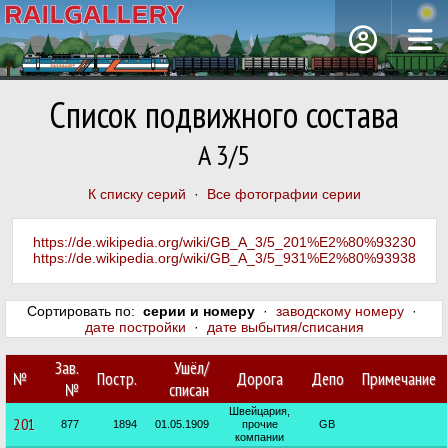
Список подвижного состава
A 3/5
К списку серий
·
Все фотографии серии
https://de.wikipedia.org/wiki/GB_A_3/5_201%E2%80%93230
https://de.wikipedia.org/wiki/GB_A_3/5_931%E2%80%93938
Сортировать по:
серии и номеру
·
заводскому номеру
·
дате постройки
·
дате выбытия/списания
Зав.
Ушёл/
№
Постр.
Дорога
Депо
Примечание
№
списан
Швейцария,
201
877
1894
01.05.1909
прочие
GB
компании