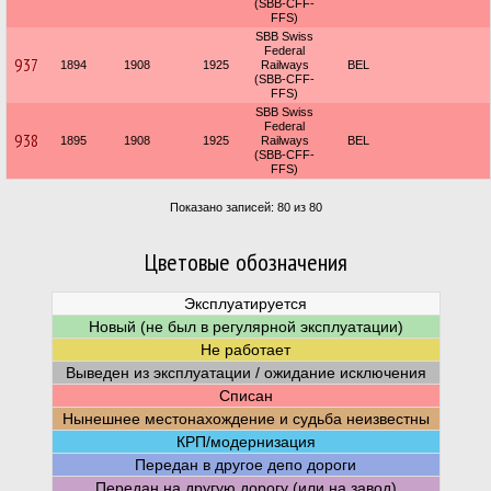
(SBB-CFF-
FFS)
SBB Swiss
Federal
937
1894
1908
1925
Railways
BEL
(SBB-CFF-
FFS)
SBB Swiss
Federal
938
1895
1908
1925
Railways
BEL
(SBB-CFF-
FFS)
Показано записей: 80 из 80
Цветовые обозначения
Эксплуатируется
Новый (не был в регулярной эксплуатации)
Не работает
Выведен из эксплуатации / ожидание исключения
Списан
Нынешнее местонахождение и судьба неизвестны
КРП/модернизация
Передан в другое депо дороги
Передан на другую дорогу (или на завод)