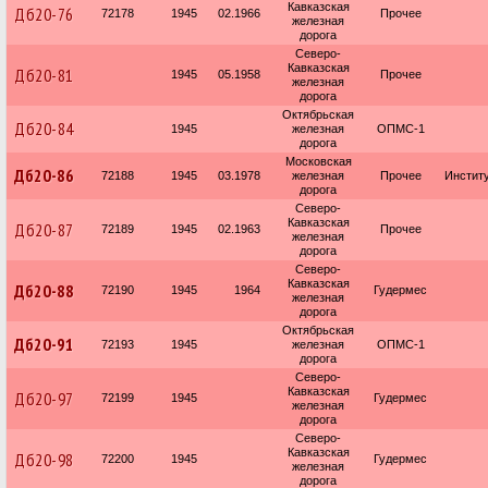
Кавказская
Дб20-76
72178
1945
02.1966
Прочее
железная
дорога
Северо-
Кавказская
Дб20-81
1945
05.1958
Прочее
железная
дорога
Октябрьская
Дб20-84
1945
железная
ОПМС-1
дорога
Московская
Дб20-86
72188
1945
03.1978
железная
Прочее
Институ
дорога
Северо-
Кавказская
Дб20-87
72189
1945
02.1963
Прочее
железная
дорога
Северо-
Кавказская
Дб20-88
72190
1945
1964
Гудермес
железная
дорога
Октябрьская
Дб20-91
72193
1945
железная
ОПМС-1
дорога
Северо-
Кавказская
Дб20-97
72199
1945
Гудермес
железная
дорога
Северо-
Кавказская
Дб20-98
72200
1945
Гудермес
железная
дорога