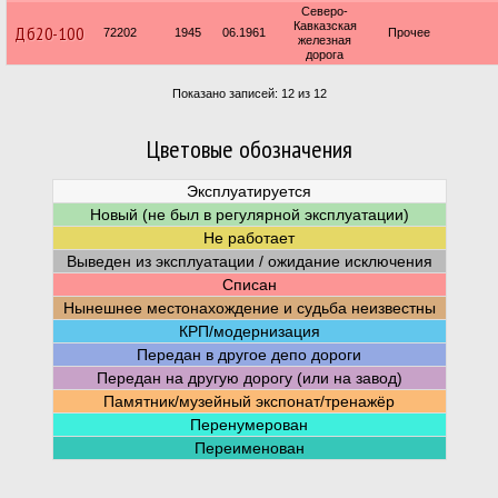
Северо-
Кавказская
Дб20-100
72202
1945
06.1961
Прочее
железная
дорога
Показано записей: 12 из 12
Цветовые обозначения
Эксплуатируется
Новый (не был в регулярной эксплуатации)
Не работает
Выведен из эксплуатации / ожидание исключения
Списан
Нынешнее местонахождение и судьба неизвестны
КРП/модернизация
Передан в другое депо дороги
Передан на другую дорогу (или на завод)
Памятник/музейный экспонат/тренажёр
Перенумерован
Переименован