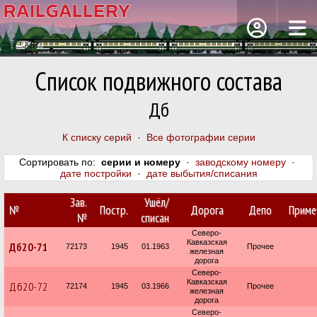
Список подвижного состава
Дб
К списку серий
·
Все фотографии серии
Сортировать по:
серии и номеру
·
заводскому номеру
·
дате постройки
·
дате выбытия/списания
Зав.
Ушёл/
№
Постр.
Дорога
Депо
Приме
№
списан
Северо-
Кавказская
Дб20-71
72173
1945
01.1963
Прочее
железная
дорога
Северо-
Кавказская
Дб20-72
72174
1945
03.1966
Прочее
железная
дорога
Северо-