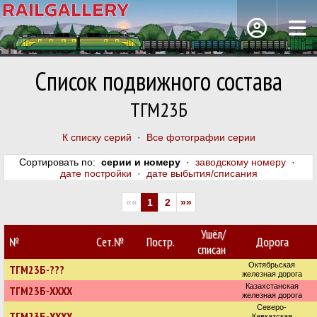
Список подвижного состава
ТГМ23Б
К списку серий
·
Все фотографии серии
Сортировать по:
серии и номеру
·
заводскому номеру
·
дате постройки
·
дате выбытия/списания
««
1
2
»»
Ушёл/
№
Сет.№
Постр.
Дорога
списан
Октябрьская
ТГМ23Б-???
железная дорога
Казахстанская
ТГМ23Б-ХХХХ
железная дорога
Северо-
ТГМ23Б-ХХХХ
Кавказская