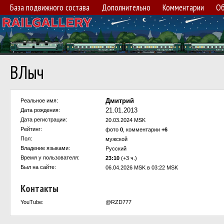
База подвижного состава
Дополнительно
Комментарии
Об
ВЛыч
Дмитрий
Реальное имя:
21.01.2013
Дата рождения:
Дата регистрации:
20.03.2024 MSK
Рейтинг:
фото
0
, комментарии
+6
Пол:
мужской
Владение языками:
Русский
Время у пользователя:
23:10
(+3 ч.)
Был на сайте:
06.04.2026 MSK в 03:22 MSK
Контакты
YouTube:
@RZD777