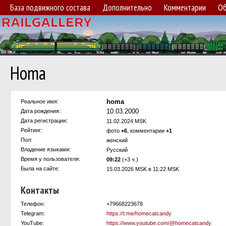
База подвижного состава
Дополнительно
Комментарии
Об
Homa
homa
Реальное имя:
10.03.2000
Дата рождения:
Дата регистрации:
11.02.2024 MSK
Рейтинг:
фото
+6
, комментарии
+1
Пол:
женский
Владение языками:
Русский
Время у пользователя:
09:22
(+3 ч.)
Была на сайте:
15.03.2026 MSK в 11:22 MSK
Контакты
Телефон:
+79668223678
Telegram:
https://t.me/homecatcandy
YouTube:
https://www.youtube.com/@homecatcandy