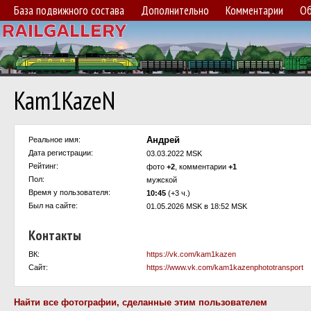
База подвижного состава
Дополнительно
Комментарии
Об
Kam1KazeN
Андрей
Реальное имя:
Дата регистрации:
03.03.2022 MSK
Рейтинг:
фото
+2
, комментарии
+1
Пол:
мужской
Время у пользователя:
10:45
(+3 ч.)
Был на сайте:
01.05.2026 MSK в 18:52 MSK
Контакты
ВК:
https://vk.com/kam1kazen
Сайт:
https://www.vk.com/kam1kazenphototransport
Найти все фотографии, сделанные этим пользователем