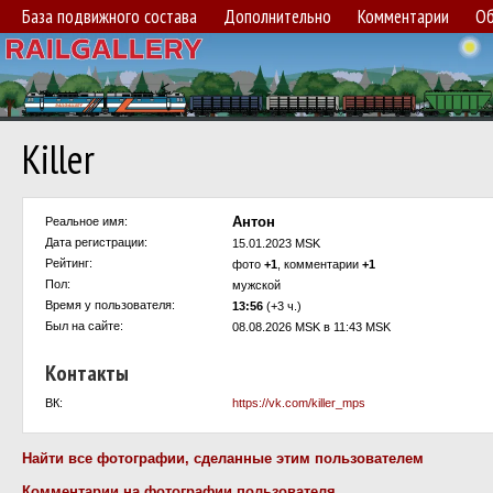
База подвижного состава
Дополнительно
Комментарии
Об
Killer
Антон
Реальное имя:
Дата регистрации:
15.01.2023 MSK
Рейтинг:
фото
+1
, комментарии
+1
Пол:
мужской
Время у пользователя:
13:56
(+3 ч.)
Был на сайте:
08.08.2026 MSK в 11:43 MSK
Контакты
ВК:
https://vk.com/killer_mps
Найти все фотографии, сделанные этим пользователем
Комментарии на фотографии пользователя