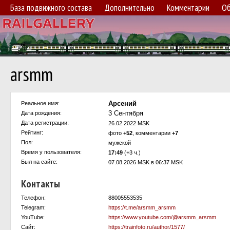
База подвижного состава
Дополнительно
Комментарии
Об
arsmm
Арсений
Реальное имя:
3 Сентября
Дата рождения:
Дата регистрации:
26.02.2022 MSK
Рейтинг:
фото
+52
, комментарии
+7
Пол:
мужской
Время у пользователя:
17:49
(+3 ч.)
Был на сайте:
07.08.2026 MSK в 06:37 MSK
Контакты
Телефон:
88005553535
Telegram:
https://t.me/arsmm_arsmm
YouTube:
https://www.youtube.com/@arsmm_arsmm
Сайт:
https://trainfoto.ru/author/1577/