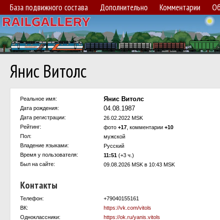
База подвижного состава
Дополнительно
Комментарии
Об
Янис Витолс
Янис Витолс
Реальное имя:
04.08.1987
Дата рождения:
Дата регистрации:
26.02.2022 MSK
Рейтинг:
фото
+17
, комментарии
+10
Пол:
мужской
Владение языками:
Русский
Время у пользователя:
11:51
(+3 ч.)
Был на сайте:
09.08.2026 MSK в 10:43 MSK
Контакты
Телефон:
+79040155161
ВК:
https://vk.com/vitols
Одноклассники:
https://ok.ru/yanis.vitols