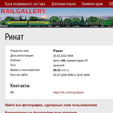
База подвижного состава
Дополнительно
Комментарии
Об
Ринат
Ринат
Реальное имя:
Дата регистрации:
26.02.2022 MSK
Рейтинг:
фото
+69
, комментарии
+7
Пол:
мужской
Время у пользователя:
08:33
(+5 ч.)
Был на сайте:
04.07.2026 MSK в 18:01 MSK
Контакты
ВК:
https://vk.com/zrg.tatarin
Найти все фотографии, сделанные этим пользователем
Комментарии на фотографии пользователя