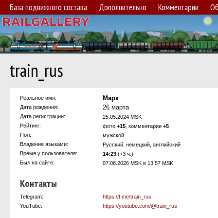
База подвижного состава
Дополнительно
Комментарии
Об
train_rus
Марк
Реальное имя:
26 марта
Дата рождения:
Дата регистрации:
25.05.2024 MSK
Рейтинг:
фото
+15
, комментарии
+5
Пол:
мужской
Владение языками:
Русский, немецкий, английский
Время у пользователя:
14:23
(+3 ч.)
Был на сайте:
07.08.2026 MSK в 13:57 MSK
Контакты
Telegram:
https://t.me/train_rus
YouTube:
https://youtube.com/@train_rus