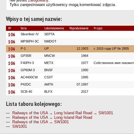
Nie jesteś
zalogowany
.
Tylko zarejestrowani użytkownicy mogą komentować zdjęcia.
Wpisy o tej samej nazwie:
№
Seria
Lokomotywownia
Wyprodukowano
Przypis
106
Silverliner IV
SEPTA
106
MP36PH-3C
NMDOT
106
P-1
UP
12.1903
c 1915 года UP № 2805
106
GP35R
MNCW
1964
106
F40PH-3
METX
1977
Собственное имя локомоти
106
GP60M-3
BNSF
1990
106
AC4400CW
CSXT
1995
106
P42DC
AMTK
07.1997
106
SCB-40
BLFX
2017
Lista taboru kolejowego:
—
Railways of the USA → Long Island Rail Road → SW1001
—
Railways of the USA → Long Island Rail Road
—
Railways of the USA → SW1001
—
SW1001