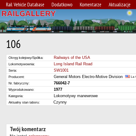
Rail Vehicle Database
Dodatkowo
Komentarze
Aktualizacje
106
Railways of the USA
Okręg kolejowy/Spółka:
Long Island Rail Road
Lokomotywownia:
SW1001
Seria:
General Motors Electro-Motive Division
Producent:
La G
766042-7
Nr. fabryczny:
1977
Wyprodukowano:
Lokomotywy manewrowe
Kategoria:
Czynny
Aktualny stan taboru:
Twój komentarz