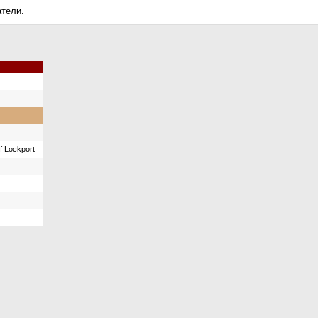
атели.
f Lockport