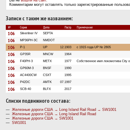
Вы не
вошли на сайт
.
Комментарии могут оставлять только зарегистрированные пользов
Записи с таким же названием:
№
Серия
Депо
Постр.
Примечание
106
Silverliner IV
SEPTA
106
MP36PH-3C
NMDOT
106
P-1
UP
12.1903
c 1915 года UP № 2805
106
GP35R
MNCW
1964
106
F40PH-3
METX
1977
Собственное имя локомотива City o
106
GP60M-3
BNSF
1990
106
AC4400CW
CSXT
1995
106
P42DC
AMTK
07.1997
106
SCB-40
BLFX
2017
Cписки подвижного состава:
—
Железные дороги США → Long Island Rail Road → SW1001
—
Железные дороги США → Long Island Rail Road
—
Железные дороги США → SW1001
—
SW1001