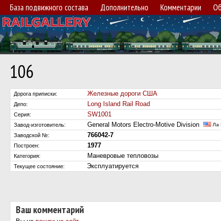
База подвижного состава
Дополнительно
Комментарии
Об
106
Железные дороги США
Дорога приписки:
Long Island Rail Road
Депо:
SW1001
Серия:
General Motors Electro-Motive Division
Завод-изготовитель:
Ла 
766042-7
Заводской №:
1977
Построен:
Маневровые тепловозы
Категория:
Эксплуатируется
Текущее состояние:
Ваш комментарий