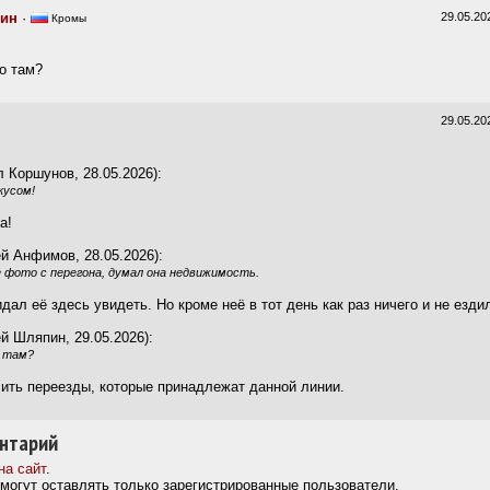
пин
·
29.05.20
Кромы
о там?
29.05.20
 Коршунов, 28.05.2026):
кусом!
а!
й Анфимов, 28.05.2026):
 фото с перегона, думал она недвижимость.
дал её здесь увидеть. Но кроме неё в тот день как раз ничего и не езди
й Шляпин, 29.05.2026):
о там?
ить переезды, которые принадлежат данной линии.
нтарий
на сайт
.
могут оставлять только зарегистрированные пользователи.