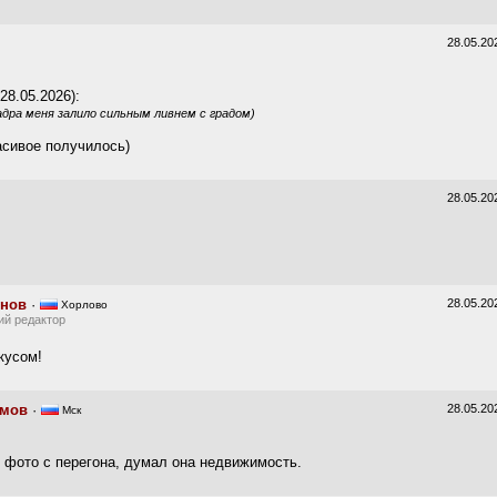
28.05.20
28.05.2026):
адра меня залило сильным ливнем с градом)
асивое получилось)
28.05.20
унов
·
28.05.20
Хорлово
ий редактор
кусом!
имов
·
28.05.20
Мск
е фото с перегона, думал она недвижимость.