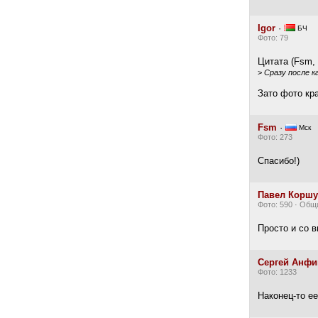
Igor
·
БЧ
Фото: 79
Цитата (Fsm, 
>
Сразу после к
Зато фото кр
Fsm
·
Мск
Фото: 273
Спасибо!)
Павел Корш
Фото: 590 · Общ
Просто и со в
Сергей Анф
Фото: 1233
Наконец-то е