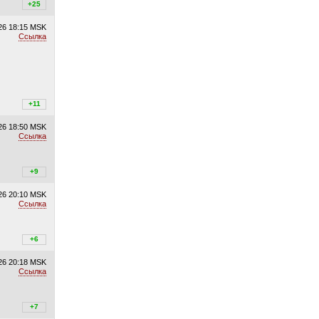
+27
+25
/
–2
26
18:15 MSK
Ссылка
+11
+11
/
–0
26
18:50 MSK
Ссылка
+9
+9
/
–0
26
20:10 MSK
Ссылка
+6
+6
/
–0
26
20:18 MSK
Ссылка
+7
+7
/
–0