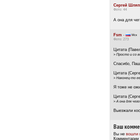
Сергей Шля
Фото: 44
А она для чег
Fsm
·
Мск
Фото: 273
Цитата (Павел
>
Просто и со в
Спасибо, Паш
Цитата (Серге
>
Наконец-то ее
Я тоже не ожи
Цитата (Серге
>
А она для чег
Выезжали кос
Ваш комме
Вы не
вошли 
Комментарии 