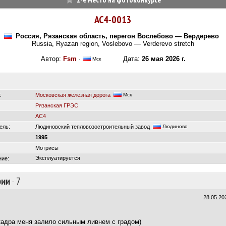
АС4-0013
Россия, Рязанская область, перегон Вослебово — Вердерево
Russia, Ryazan region, Voslebovo — Verderevo stretch
Автор:
Fsm
·
Дата:
26 мая 2026 г.
Мск
:
Московская железная дорога
Мск
Рязанская ГРЭС
АС4
ель:
Людиновский тепловозостроительный завод
Людиново
1995
Мотрисы
Эксплуатируется
ние:
рии
·
7
28.05.20
кадра меня залило сильным ливнем с градом)