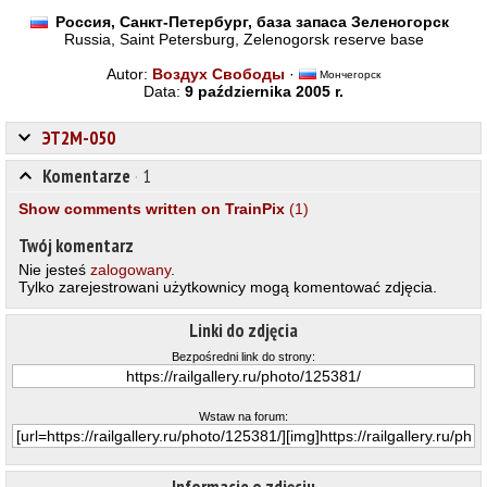
Россия, Санкт-Петербург, база запаса Зеленогорск
Russia, Saint Petersburg, Zelenogorsk reserve base
Autor:
Воздух Свободы
·
Мончегорск
Data:
9 października 2005 r.
ЭТ2М-050
Komentarze
·
1
Show comments written on TrainPix
(1)
Twój komentarz
Nie jesteś
zalogowany
.
Tylko zarejestrowani użytkownicy mogą komentować zdjęcia.
Linki do zdjęcia
Bezpośredni link do strony:
Wstaw na forum: