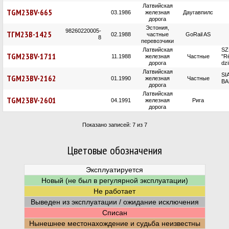
Латвийская
TGM23BV-665
03.1986
железная
Даугавпилс
дорога
Эстония,
98260220005-
ТГМ23В-1425
02.1988
частные
GoRail AS
8
перевозчики
Латвийская
SZ
TGM23BV-1711
11.1988
железная
Частные
"R
дорога
dz
Латвийская
SI
TGM23BV-2162
01.1990
железная
Частные
BA
дорога
Латвийская
TGM23BV-2601
04.1991
железная
Рига
дорога
Показано записей: 7 из 7
Цветовые обозначения
Эксплуатируется
Новый (не был в регулярной эксплуатации)
Не работает
Выведен из эксплуатации / ожидание исключения
Списан
Нынешнее местонахождение и судьба неизвестны