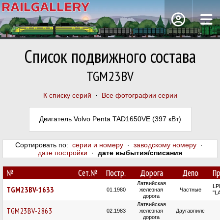
Список подвижного состава
TGM23BV
К списку серий
·
Все фотографии серии
Двигатель Volvo Penta TAD1650VE (397 кВт)
Сортировать по:
серии и номеру
·
заводскому номеру
·
дате постройки
·
дате выбытия/списания
№
Сет.№
Постр.
Дорога
Депо
Пр
Латвийская
LP
TGM23BV-1633
01.1980
железная
Частные
"L
дорога
Латвийская
TGM23BV-2863
02.1983
железная
Даугавпилс
дорога