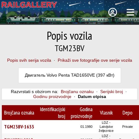
Popis vozila
TGM23BV
Popis svih serija vozila
·
Prikaži sve fotografije ove serije vozila
Двигатель Volvo Penta TAD1650VE (397 кВт)
Razvrstati s obzirom na:
Brojčanu oznaku
·
Serijski broj
·
Godinu proizvodnje
·
Datum otpisa
Identifikacijski
Godina
Brojčana oznaka
Vlasnik
Depo
broj
proizvodnje
LDZ -
TGM23BV-1633
01.1980
Latvijske
Private
željeznice
LDZ -