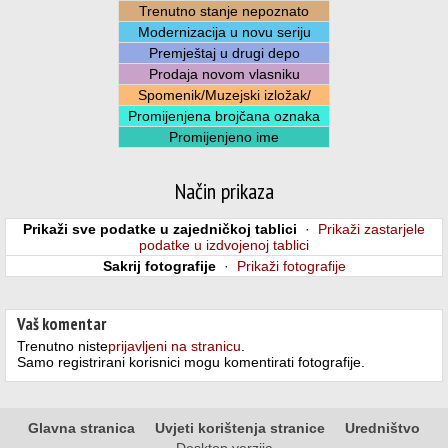
Trenutno stanje nepoznato
Modernizacija u novu seriju
Premještaj u drugi depo
Prodaja novom vlasniku
Spomenik/Muzejski izložak/
Promijenjena brojčana oznaka
Promijenjeno ime
Način prikaza
Prikaži sve podatke u zajedničkoj tablici
·
Prikaži zastarjele
podatke u izdvojenoj tablici
Sakrij fotografije
·
Prikaži fotografije
Vaš komentar
Trenutno niste
prijavljeni na stranicu
.
Samo registrirani korisnici mogu komentirati fotografije.
Glavna stranica
Uvjeti korištenja stranice
Uredništvo