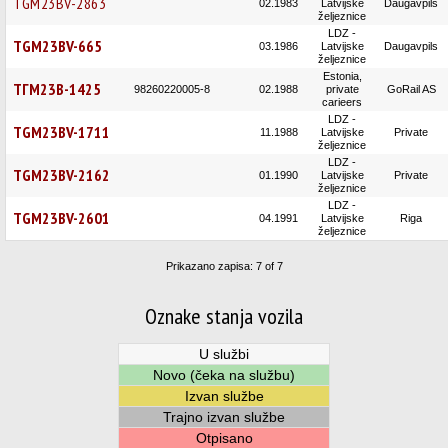
TGM23BV-2863
02.1983
Latvijske
Daugavpils
željeznice
LDZ -
TGM23BV-665
03.1986
Latvijske
Daugavpils
željeznice
Estonia,
ТГМ23В-1425
98260220005-8
02.1988
private
GoRail AS
carieers
LDZ -
TGM23BV-1711
11.1988
Latvijske
Private
željeznice
LDZ -
TGM23BV-2162
01.1990
Latvijske
Private
željeznice
LDZ -
TGM23BV-2601
04.1991
Latvijske
Riga
željeznice
Prikazano zapisa: 7 of 7
Oznake stanja vozila
U službi
Novo (čeka na službu)
Izvan službe
Trajno izvan službe
Otpisano