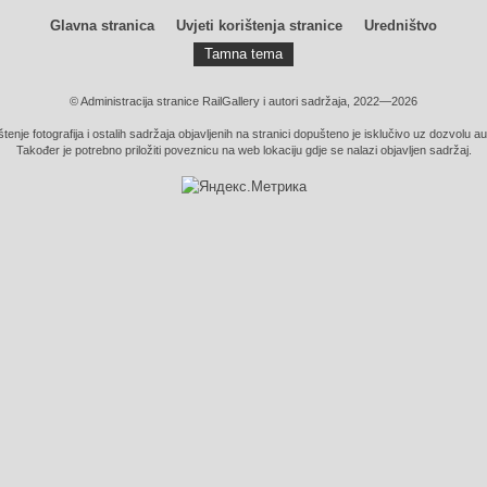
Glavna stranica
Uvjeti korištenja stranice
Uredništvo
Tamna tema
© Administracija stranice RailGallery i autori sadržaja, 2022—2026
štenje fotografija i ostalih sadržaja objavljenih na stranici dopušteno je isklučivo uz dozvolu au
Također je potrebno priložiti poveznicu na web lokaciju gdje se nalazi objavljen sadržaj.