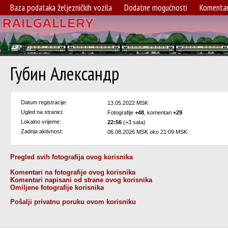
Baza podataka željezničkih vozila
Dodatne mogućnosti
Komentar
Губин Александр
Datum registracije:
13.05.2022 MSK
Ugled na stranici:
Fotografije
+48
, komentari
+29
Lokalno vrijeme:
22:56
(+3 sata)
Zadnja aktivnost:
06.08.2026 MSK oko 21:09 MSK
Pregled svih fotografija ovog korisnika
Komentari na fotografije ovog korisnika
Komentari napisani od strane ovog korisnika
Omiljene fotografije korisnika
Pošalji privatnu poruku ovom korisniku