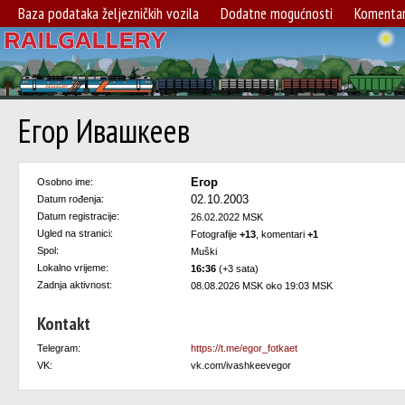
Baza podataka željezničkih vozila
Dodatne mogućnosti
Komentar
Егор Ивашкеев
Егор
Osobno ime:
02.10.2003
Datum rođenja:
Datum registracije:
26.02.2022 MSK
Ugled na stranici:
Fotografije
+13
, komentari
+1
Spol:
Muški
Lokalno vrijeme:
16:36
(+3 sata)
Zadnja aktivnost:
08.08.2026 MSK oko 19:03 MSK
Kontakt
Telegram:
https://t.me/egor_fotkaet
VK:
vk.com/ivashkeevegor